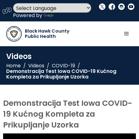
social_x
facebook
instagram
youtube
language
Powered by
Translate
Black Hawk County
Public Health
Videos
Home
/
Videos
/
COVID-19
/
Demonstracija Test Iowa COVID-19 Kućnog
Kompleta za Prikupljanje Uzorka
Demonstracija Test Iowa COVID-
19 Kućnog Kompleta za
Prikupljanje Uzorka