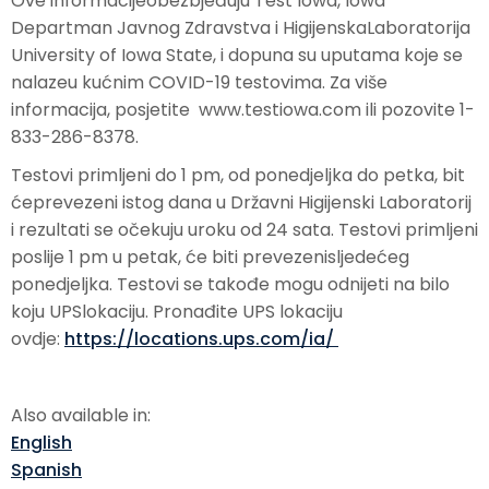
Ove informacijeobezbjeđuju Test Iowa, Iowa
Departman Javnog Zdravstva i HigijenskaLaboratorija
University of Iowa State, i dopuna su uputama koje se
nalazeu kućnim COVID-19 testovima. Za više
informacija, posjetite www.testiowa.com ili pozovite 1-
833-286-8378.
Testovi primljeni do 1 pm, od ponedjeljka do petka, bit
ćeprevezeni istog dana u Državni Higijenski Laboratorij
i rezultati se očekuju uroku od 24 sata. Testovi primljeni
poslije 1 pm u petak, će biti prevezenisljedećeg
ponedjeljka. Testovi se takođe mogu odnijeti na bilo
koju UPSlokaciju. Pronađite UPS lokaciju
ovdje:
https://locations.ups.com/ia/
Also available in:
English
Spanish